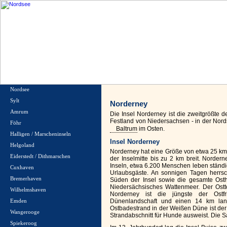
Nordsee
Sylt
Norderney
Amrum
Die Insel Norderney ist die zweitgrößte d
Festland von Niedersachsen - in der Nor
Föhr
Baltrum
im Osten.
Halligen / Marscheninseln
Insel Norderney
Helgoland
Norderney hat eine Größe von etwa 25 km²
Eiderstedt / Dithmarschen
der Inselmitte bis zu 2 km breit. Norder
Inseln, etwa 6.200 Menschen leben ständi
Cuxhaven
Urlaubsgäste. An sonnigen Tagen herrs
Bremerhaven
Süden der Insel sowie die gesamte Ost
Niedersächsisches Wattenmeer. Der Ostt
Wilhelmshaven
Norderney ist die jüngste der Ostfr
Dünenlandschaft und einen 14 km la
Emden
Ostbadestrand in der Weißen Düne ist der
Wangerooge
Strandabschnitt für Hunde ausweist. Die
Spiekeroog