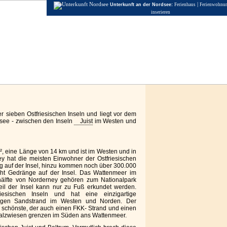
|
Unterkunft an der Nordsee:
Ferienhaus
Ferienwohnu
inserieren
er sieben Ostfriesischen Inseln und liegt vor dem
dsee - zwischen den Inseln
Juist
im Westen und
, eine Länge von 14 km und ist im Westen und in
ney hat die meisten Einwohner der Ostfriesischen
g auf der Insel, hinzu kommen noch über 300.000
cht Gedränge auf der Insel. Das Wattenmeer im
hälfte von Norderney gehören zum Nationalpark
eil der Insel kann nur zu Fuß erkundet werden.
iesischen Inseln und hat eine einzigartige
ngen Sandstrand im Westen und Norden. Der
 schönste, der auch einen FKK- Strand und einen
 Salzwiesen grenzen im Süden ans Wattenmeer.