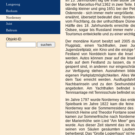
Im 13. Jahrhundert lag die Insel Buise zw
bei der Marcellus-Flut 1362 in zwei Teile. 
Langeoog
ständig kleiner und ging 1651 bei der Petr
Borkum
Osterende - sich immer mehr vergrößerte
erwähnt, übersetzt bedeutet dies: Norden
Norderney
vom Fischfang, da der unfruchtbare Dünen
Juist
Hälfte des 18. Jahrhunderts erreichte die
Ostsee, sogar bis Russland immer mehr 
Baltrum
Tourismus entwickelte und zu einer wich
Objekt-ID
Der mondäne Kurort besitzt seit 2005 d
Flugplatz, einen Yachthafen, zwei Ju
Jugendzeltplatz, ein Kino und die einzige
Festland von Norddeich kann die Insel m
werden. Autos können zwar auf die Inse
Auto auf dem Festland zu lassen, da 
gesperrt sind, in anderen nur eingeschr
zur Verfügung stehen. Ausnahmen bil
eigenen Parkplatzmöglichkeiten. Alles W
dem Taxi erreicht werden. Ausflugsfah
Nachbarinseln und zu den Seehundsbä
angeboten. Am Yachthafen befindet s
Tennisanlage mit Tennisschule befindet si
Im Jahre 1797 wurde Norderney das erste
Spielbank im Jahre 1822 kam die feine
Norderney war die Sommerresidenz des 
Heinrich Heine und Theodor Fontane sowie
kamen zur Sommerfrische nach Norderney.
der Marienhöhe sein Lied “Am Meer” ges
wurde. Aus dieser Zeit stammt das im kl
seinen von Säulen gesäumten Laubeng
beherbergt. Das “Große Logierhaus” ist he