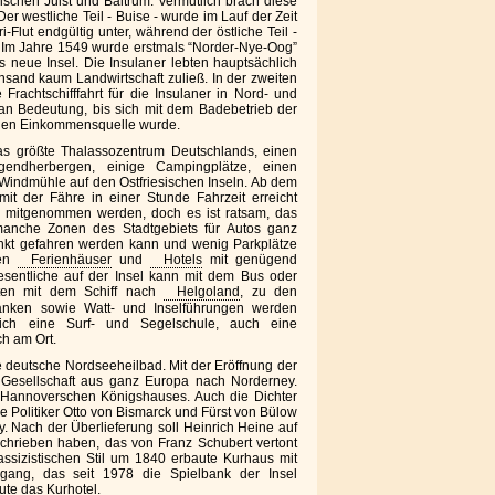
ischen Juist und Baltrum. Vermutlich brach diese
Der westliche Teil - Buise - wurde im Lauf der Zeit
i-Flut endgültig unter, während der östliche Teil -
. Im Jahre 1549 wurde erstmals “Norder-Nye-Oog”
s neue Insel. Die Insulaner lebten hauptsächlich
sand kaum Landwirtschaft zuließ. In der zweiten
 Frachtschifffahrt für die Insulaner in Nord- und
an Bedeutung, bis sich mit dem Badebetrieb der
tigen Einkommensquelle wurde.
as größte Thalassozentrum Deutschlands, einen
gendherbergen, einige Campingplätze, einen
 Windmühle auf den Ostfriesischen Inseln. Ab dem
it der Fähre in einer Stunde Fahrzeit erreicht
l mitgenommen werden, doch es ist ratsam, das
manche Zonen des Stadtgebiets für Autos ganz
änkt gefahren werden kann und wenig Parkplätze
den
Ferienhäuser
und
Hotels
mit genügend
esentliche auf der Insel kann mit dem Bus oder
rten mit dem Schiff nach
Helgoland
, zu den
nken sowie Watt- und Inselführungen werden
ich eine Surf- und Segelschule, auch eine
ch am Ort.
 deutsche Nordseeheilbad. Mit der Eröffnung der
 Gesellschaft aus ganz Europa nach Norderney.
Hannoverschen Königshauses. Auch die Dichter
 Politiker Otto von Bismarck und Fürst von Bülow
 Nach der Überlieferung soll Heinrich Heine auf
chrieben haben, das von Franz Schubert vertont
assizistischen Stil um 1840 erbaute Kurhaus mit
ang, das seit 1978 die Spielbank der Insel
ute das Kurhotel.